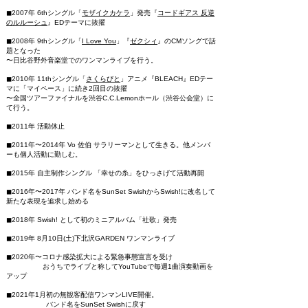
◼︎2007年 6thシングル「
モザイクカケラ
」発売『
コードギアス 反逆
のルルーシュ
』EDテーマに抜擢
◼︎2008年 9thシングル「
I Love You
」『
ゼクシィ
』のCMソングで話
題となった
〜日比谷野外音楽堂でのワンマンライブを行う。
◼︎2010年 11thシングル「
さくらびと
」アニメ『BLEACH』EDテー
マに「マイペース」に続き2回目の抜擢
〜全国ツアーファイナルを渋谷C.C.Lemonホール（渋谷公会堂）に
て行う。
◼︎2011年 活動休止
◼︎2011年〜2014年 Vo 佐伯 サラリーマンとして生きる。他メンバ
ーも個人活動に勤しむ。
◼︎2015年 自主制作シングル 「幸せの糸」をひっさげて活動再開
◼︎2016年〜2017年 バンド名をSunSet SwishからSwish!に改名して
新たな表現を追求し始める
◼︎2018年 Swish! として初のミニアルバム「社歌」発売
◼︎2019年 8月10日(土)下北沢GARDEN ワンマンライブ
◼︎2020年〜コロナ感染拡大による緊急事態宣言を受け
おうちでライブと称してYouTubeで毎週1曲演奏動画を
アップ
◼︎2021年1月初の無観客配信ワンマンLIVE開催。
バンド名をSunSet Swishに戻す