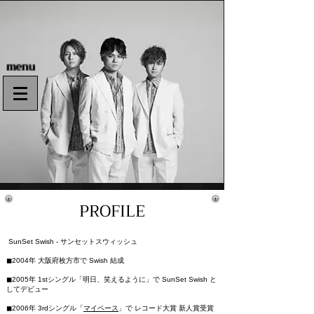
menu
PROFILE
SunSet Swish - サンセットスウィッシュ
◼︎2004年 大阪府枚方市で Swish 結成
◼︎2005年 1stシングル「明日、笑えるように」で SunSet Swish と
してデビュー
◼︎2006年 3rdシングル「
マイペース
」で レコード大賞 新人賞受賞