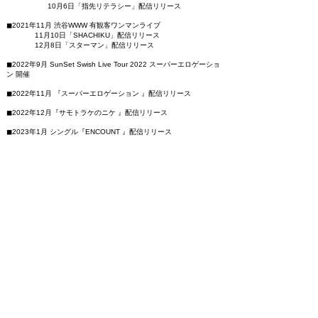
10月6日「指先リテラシー」配信リリース
◼︎2021年11月 渋谷WWW 有観客ワンマンライブ
11月10日「SHACHIKU」配信リリース
12月8日「スターマン」配信リリース
◼︎2022年9月 SunSet Swish Live Tour 2022 スーパーエロゲーショ
ン 開催
◼︎2022年11月 『スーパーエロゲーション 』配信リリース
◼︎2022年12月『サモトラケのニケ 』配信リリース
◼︎2023年1月 シングル『ENCOUNT 』配信リリース
◼︎2023年1月 アルバム『ENCOUNT 』全国CD発売
◼︎2023年4月1日 恵比寿リキッドルーム ワンマンライブ開催
◼︎2023年「マイペース」「モザイクカケラ」再録音Ver リリース
◼︎2024年2月14日 バンド結成20周年
◼︎2024年秋 SunSet Swish 20th Anniversary Tour 愛20 開催
◼︎2025年6月1日デビュー20周年
◼︎2025年 シングル「あんかい」配信リリース
◼︎2025年秋 ライブツアー開催
◼︎2025年冬 ファンクラブ開設